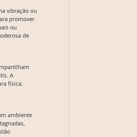
ma vibração ou 
para promover 
ais ou 
poderosa de 
ompartilham 
is. A 
a física, 
 um ambiente 
stagnadas, 
stão 