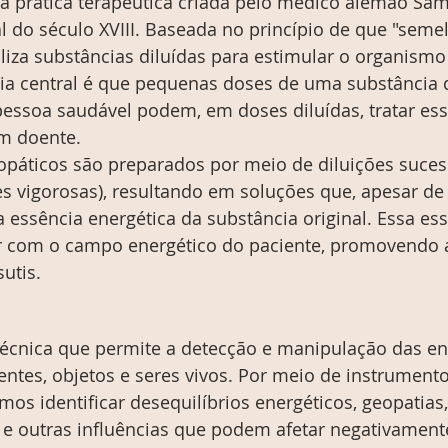
 prática terapêutica criada pelo médico alemão Sam
 do século XVIII. Baseada no princípio de que "semel
iliza substâncias diluídas para estimular o organismo 
deia central é que pequenas doses de uma substância 
ssoa saudável podem, em doses diluídas, tratar e
m doente.
áticos são preparados por meio de diluições sucess
s vigorosas), resultando em soluções que, apesar de
a essência energética da substância original. Essa es
gir com o campo energético do paciente, promovendo 
utis.
écnica que permite a detecção e manipulação das ene
ntes, objetos e seres vivos. Por meio de instrument
os identificar desequilíbrios energéticos, geopatias,
 e outras influências que podem afetar negativament