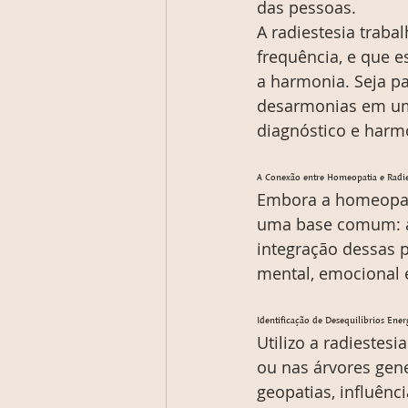
das pessoas.
A radiestesia trab
frequência, e que 
a harmonia. Seja p
desarmonias em um 
diagnóstico e harm
A Conexão entre Homeopatia e Radie
Embora a homeopatia
uma base comum: am
integração dessas p
mental, emocional e
Identificação de Desequilíbrios Ener
Utilizo a radiestes
ou nas árvores gene
geopatias, influênc