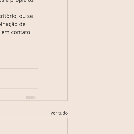
itório, ou se 
binação de 
e em contato 
Ver tudo