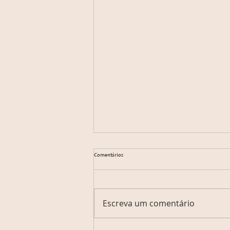
Comentários
Escreva um comentário
Os Vazamentos na casa e seus Significados!