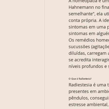
A homeopatia é uma
Hahnemann no final
semelhante", ela ut
conta própria. A i
sintomas em uma pe
sintomas em algué
Os remédios homeop
sucussões (agitaçõe
diluídas, carregam 
se acredita intera
níveis profundos e s
O Que é Radiestesia?
Radiestesia é uma t
presentes em ambie
pêndulos, conseguim
estresse ambiental,