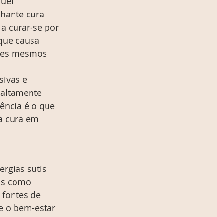
uel 
hante cura 
a curar-se por 
que causa 
sses mesmos 
ivas e 
 altamente 
sência é o que 
a cura em 
rgias sutis 
os como 
 fontes de 
e o bem-estar 