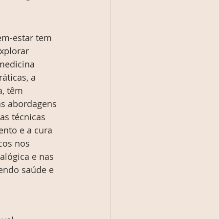
em-estar tem 
xplorar 
medicina 
áticas, a 
a, têm 
s abordagens 
 as técnicas 
nto e a cura 
cos nos 
alógica e nas 
endo saúde e 