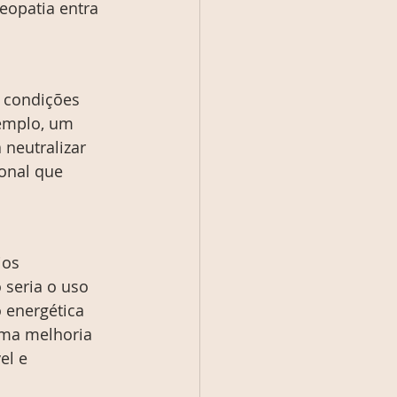
eopatia entra 
 condições 
emplo, um 
neutralizar 
onal que 
ios 
seria o uso 
 energética 
uma melhoria 
el e 