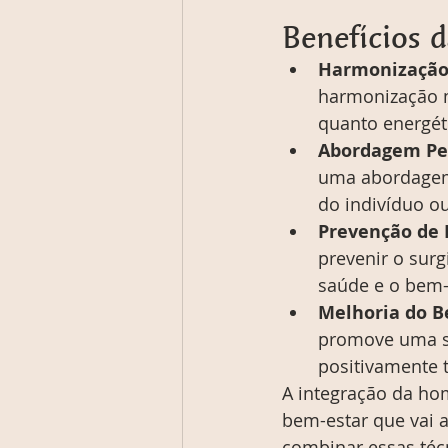
Benefícios d
Harmonização
harmonização m
quanto energét
Abordagem Per
uma abordagem 
do indivíduo o
Prevenção de 
prevenir o sur
saúde e o bem-
Melhoria do B
promove uma se
positivamente 
A integração da ho
bem-estar que vai a
combinar essas técn