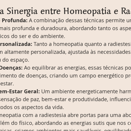
a Sinergia entre Homeopatia e Ra
 Profunda:
 A combinação dessas técnicas permite u
ais profunda e duradoura, abordando tanto os aspec
icos do ser e do ambiente.
sonalizada:
 Tanto a homeopatia quanto a radiestes
altamente personalizada, ajustada às necessidades 
u do espaço.
Doenças:
 Ao equilibrar as energias, essas técnicas p
gimento de doenças, criando um campo energético pro
estar.
em-Estar Geral:
 Um ambiente energeticamente har
nsação de paz, bem-estar e produtividade, influenc
todos os aspectos da vida.
meopatia com a radiestesia abre portas para uma ab
lém do físico, abordando as energias sutis que nos 
icas, criamos ambientes mais saudáveis, equilibrado