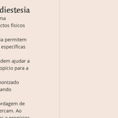
diestesia
ma 
tos físicos 
ia permitem 
específicas 
odem ajudar a 
pício para a 
monizado 
iando 
ordagem de 
cercam. Ao 
s e propícios 